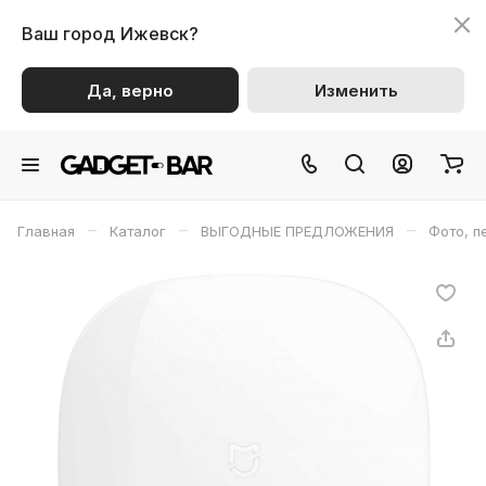
Ваш город
Ижевск?
Да, верно
Изменить
–
–
–
Главная
Каталог
ВЫГОДНЫЕ ПРЕДЛОЖЕНИЯ
Фото, п