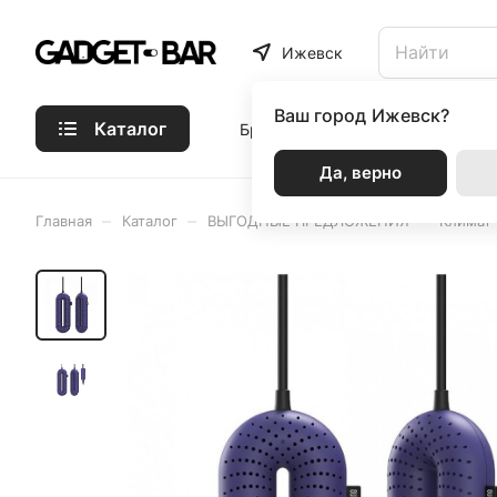
Ижевск
Ваш город
Ижевск?
Каталог
Бренды
Статьи
Акции
Р
Да, верно
–
–
–
Главная
Каталог
ВЫГОДНЫЕ ПРЕДЛОЖЕНИЯ
Климат 