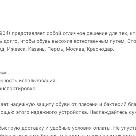
904) представляет собой отличное решение для тех, кт
ь долго, чтобы обувь высохла естественным путем. Э
од, Ижевск, Казань, Пермь, Москва, Краснодар.
емя.
ечность использования.
анспортировке.
вает надежную защиту обуви от плесени и бактерий бл
мощью этого надежного устройства. Наслаждайтесь су
 быструю доставку и удобные условия оплаты. Не упус
йчас и получите бонусы и акции, а также возможность