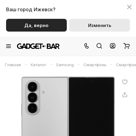
Ваш город
Ижевск?
Да, верно
Изменить
–
–
–
–
Главная
Каталог
Samsung
Смартфоны
Смартфон