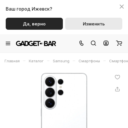
Ваш город
Ижевск?
Да, верно
Изменить
–
–
–
–
Главная
Каталог
Samsung
Смартфоны
Смартфон