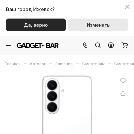
Ваш город
Ижевск?
Да, верно
Изменить
–
–
–
–
Главная
Каталог
Samsung
Смартфоны
Смартфон