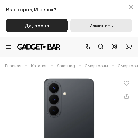
Ваш город
Ижевск?
Да, верно
Изменить
–
–
–
–
Главная
Каталог
Samsung
Смартфоны
Смартфон