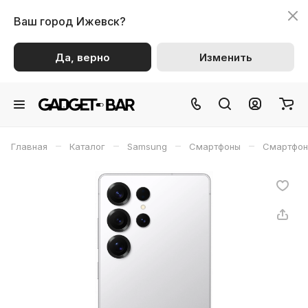
Ваш город
Ижевск?
Да, верно
Изменить
–
–
–
–
Главная
Каталог
Samsung
Смартфоны
Смартфон