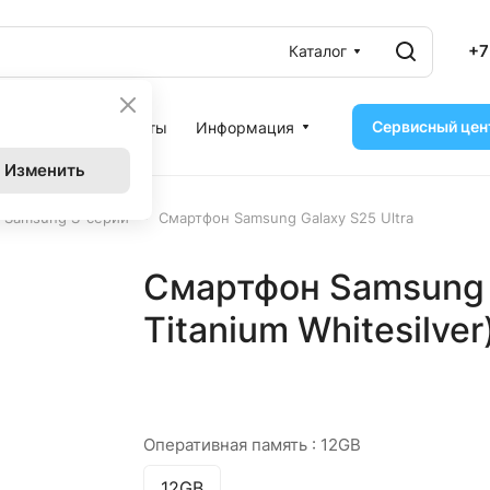
+7
Каталог
Сервисный цен
ассрочка
Контакты
Информация
Изменить
–
 Samsung S-серии
Смартфон Samsung Galaxy S25 Ultra
Смартфон Samsung G
Titanium Whitesilver
Оперативная память :
12GB
12GB