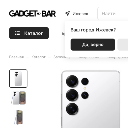
Ижевск
Ваш город
Ижевск?
Каталог
Бренды
Статьи
Акции
Р
Да, верно
–
–
–
–
Главная
Каталог
Samsung
Смартфоны
Смартфоны