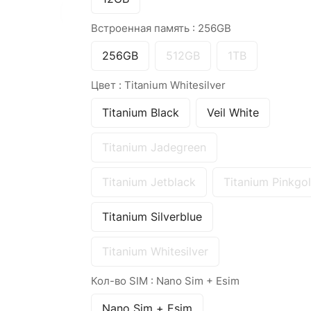
Встроенная память :
256GB
256GB
512GB
1TB
Цвет :
Titanium Whitesilver
Titanium Black
Veil White
Titanium Jadegreen
Titanium Jetblack
Titanium Pinkgo
Titanium Silverblue
Titanium Whitesilver
Кол-во SIM :
Nano Sim + Esim
Nano Sim + Esim