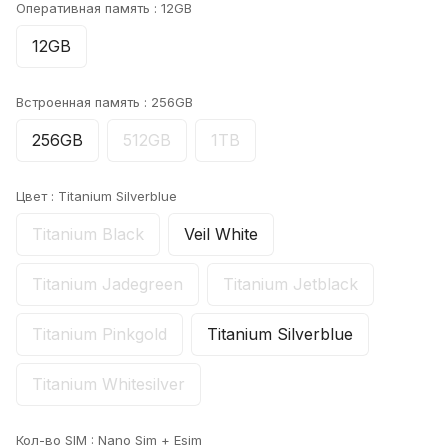
Оперативная память :
12GB
12GB
Встроенная память :
256GB
256GB
512GB
1TB
Цвет :
Titanium Silverblue
Titanium Black
Veil White
Titanium Jadegreen
Titanium Jetblack
Titanium Pinkgold
Titanium Silverblue
Titanium Whitesilver
Кол-во SIM :
Nano Sim + Esim