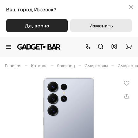
Ваш город
Ижевск?
Да, верно
Изменить
–
–
–
–
Главная
Каталог
Samsung
Смартфоны
Смартфон