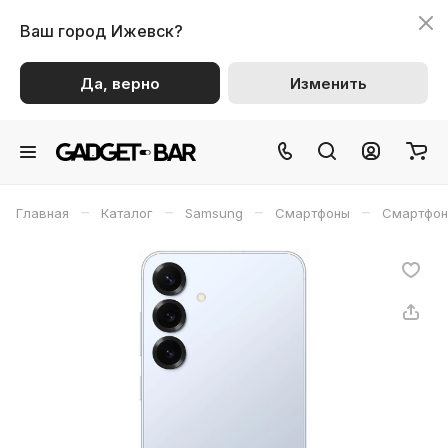
Ваш город
Ижевск?
Да, верно
Изменить
–
–
–
–
Главная
Каталог
Samsung
Смартфоны
Смартфон