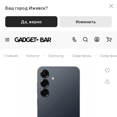
Ваш город
Ижевск?
Да, верно
Изменить
–
–
–
–
Главная
Каталог
Samsung
Смартфоны
Смартфон