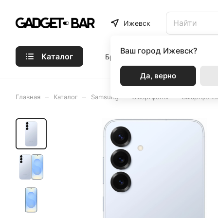
Ижевск
Ваш город
Ижевск?
Каталог
Бренды
Статьи
Акции
Р
Да, верно
–
–
–
–
Главная
Каталог
Samsung
Смартфоны
Смартфоны