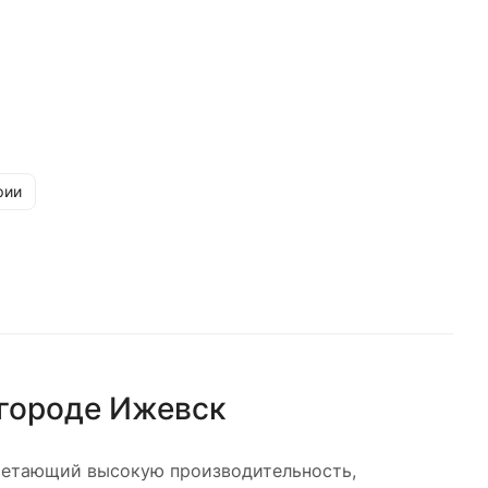
рии
городе
Ижевск
четающий высокую производительность,