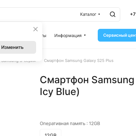
+7
Каталог
Сервисный цен
ассрочка
Контакты
Информация
Изменить
–
 Samsung S-серии
Смартфон Samsung Galaxy S25 Plus
Смартфон Samsung 
Icy Blue)
Оперативная память :
12GB
12GB