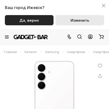
Ваш город
Ижевск?
Да, верно
Изменить
–
–
–
–
Главная
Каталог
Samsung
Смартфоны
Смартфон