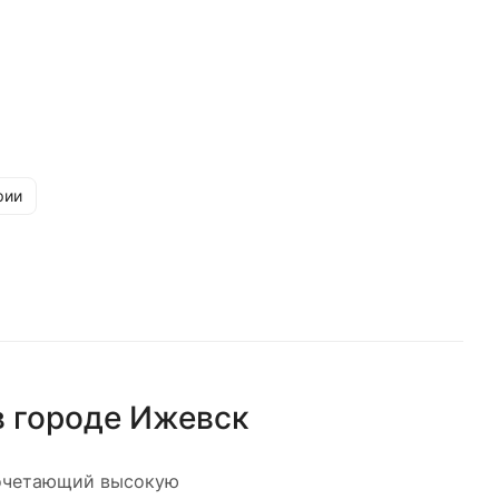
рии
 городе
Ижевск
сочетающий высокую