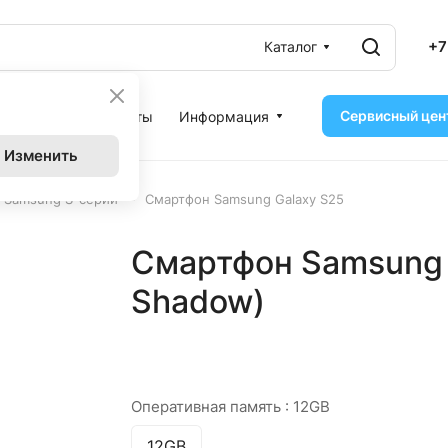
+7
Каталог
Сервисный цен
ассрочка
Контакты
Информация
Изменить
–
 Samsung S-серии
Смартфон Samsung Galaxy S25
Смартфон Samsung G
Shadow)
Оперативная память :
12GB
12GB