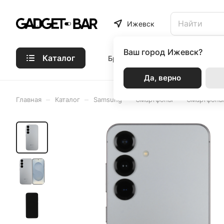
Ижевск
Ваш город
Ижевск?
Каталог
Бренды
Статьи
Акции
Р
Да, верно
–
–
–
–
Главная
Каталог
Samsung
Смартфоны
Смартфоны