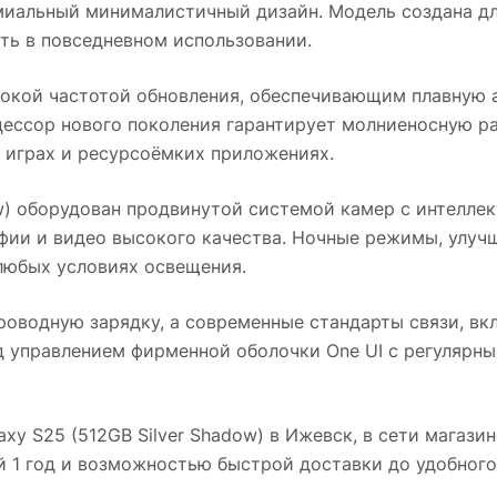
миальный минималистичный дизайн. Модель создана д
ть в повседневном использовании.
кой частотой обновления, обеспечивающим плавную 
ессор нового поколения гарантирует молниеносную р
 играх и ресурсоёмких приложениях.
w)
оборудован продвинутой системой камер с интеллек
ии и видео высокого качества. Ночные режимы, улуч
любых условиях освещения.
оводную зарядку, а современные стандарты связи, вк
д управлением фирменной оболочки One UI с регулярн
xy S25 (512GB Silver Shadow)
в
Ижевск
, в сети магази
й 1 год и возможностью быстрой доставки до удобного