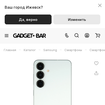
Ваш город
Ижевск?
Да, верно
Изменить
–
–
–
–
Главная
Каталог
Samsung
Смартфоны
Смартфон