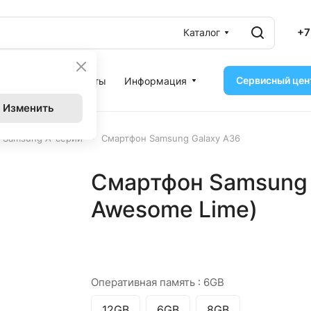
+7
Каталог
Сервисный цен
ассрочка
Контакты
Информация
Изменить
–
 Samsung A-серии
Смартфон Samsung Galaxy A36
Смартфон Samsung 
Awesome Lime)
Оперативная память :
6GB
12GB
6GB
8GB