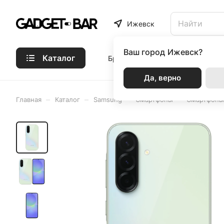
Ижевск
Ваш город
Ижевск?
Каталог
Бренды
Статьи
Акции
Р
Да, верно
–
–
–
–
Главная
Каталог
Samsung
Смартфоны
Смартфоны