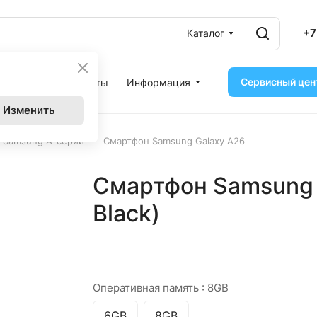
+7
Каталог
Сервисный цен
ассрочка
Контакты
Информация
Изменить
–
 Samsung A-серии
Смартфон Samsung Galaxy A26
Смартфон Samsung 
Black)
Оперативная память :
8GB
6GB
8GB