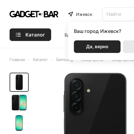
Ижевск
Ваш город
Ижевск?
Каталог
Бренды
Статьи
Акции
Р
Да, верно
–
–
–
–
Главная
Каталог
Samsung
Смартфоны
Смартфоны