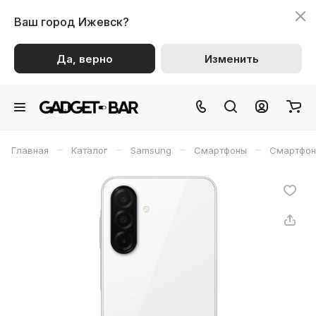
Ваш город
Ижевск?
Да, верно
Изменить
–
–
–
–
Главная
Каталог
Samsung
Смартфоны
Смартфон