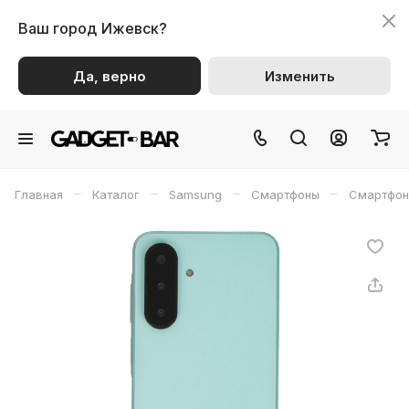
Ваш город
Ижевск?
Да, верно
Изменить
–
–
–
–
Главная
Каталог
Samsung
Смартфоны
Смартфон