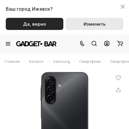
Ваш город
Ижевск?
Да, верно
Изменить
–
–
–
–
Главная
Каталог
Samsung
Смартфоны
Смартфон