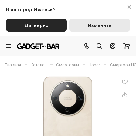
Ваш город
Ижевск?
Да, верно
Изменить
–
–
–
–
Главная
Каталог
Смартфоны
Honor
Смартфон H