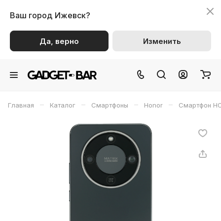
Ваш город
Ижевск?
Да, верно
Изменить
–
–
–
–
Главная
Каталог
Смартфоны
Honor
Смартфон H