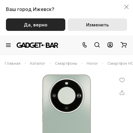
Ваш город
Ижевск?
Да, верно
Изменить
–
–
–
–
Главная
Каталог
Смартфоны
Honor
Смартфон H