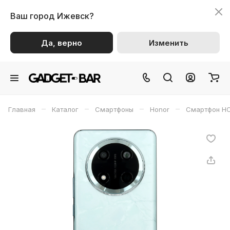
Ваш город
Ижевск?
Да, верно
Изменить
–
–
–
–
Главная
Каталог
Смартфоны
Honor
Смартфон H