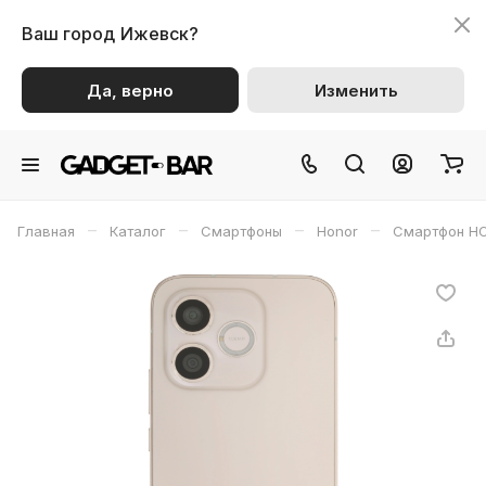
Ваш город
Ижевск?
Да, верно
Изменить
–
–
–
–
Главная
Каталог
Смартфоны
Honor
Смартфон HO