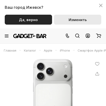
Ваш город
Ижевск?
Да, верно
Изменить
–
–
–
–
Главная
Каталог
Apple
iPhone
Смартфон Apple iP