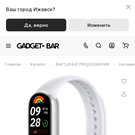
Ваш город
Ижевск?
Да, верно
Изменить
–
–
–
Главная
Каталог
ВЫГОДНЫЕ ПРЕДЛОЖЕНИЯ
Носимы