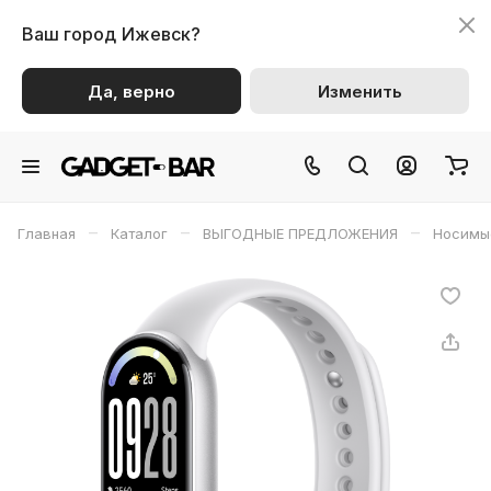
Ваш город
Ижевск?
Да, верно
Изменить
–
–
–
Главная
Каталог
ВЫГОДНЫЕ ПРЕДЛОЖЕНИЯ
Носимы