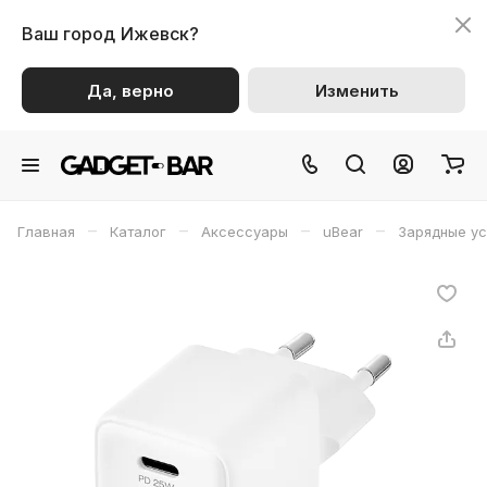
Ваш город
Ижевск?
Да, верно
Изменить
–
–
–
–
Главная
Каталог
Аксессуары
uBear
Зарядные у