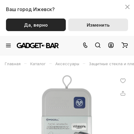
Ваш город
Ижевск?
Да, верно
Изменить
–
–
–
Главная
Каталог
Аксессуары
Защитные стекла и пл