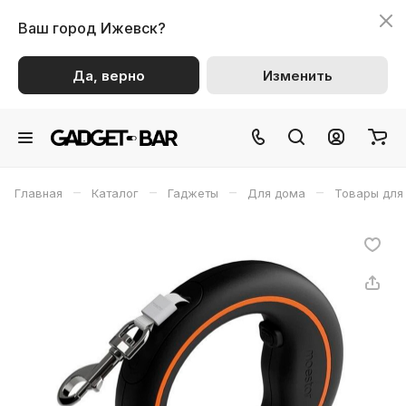
Ваш город
Ижевск?
Да, верно
Изменить
–
–
–
–
Главная
Каталог
Гаджеты
Для дома
Товары для