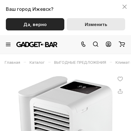
Ваш город
Ижевск?
Да, верно
Изменить
–
–
–
Главная
Каталог
ВЫГОДНЫЕ ПРЕДЛОЖЕНИЯ
Климат 