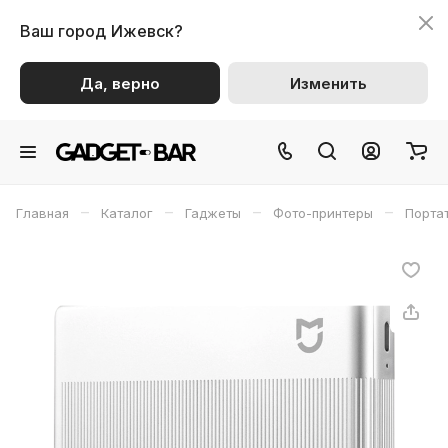
Ваш город
Ижевск?
Да, верно
Изменить
–
–
–
–
Главная
Каталог
Гаджеты
Фото-принтеры
Портат