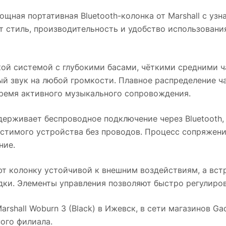
щная портативная Bluetooth-колонка от Marshall с у
 стиль, производительность и удобство использования 
кой системой с глубокими басами, чёткими средними 
й звук на любой громкости. Плавное распределение ч
время активного музыкального сопровождения.
ерживает беспроводное подключение через Bluetooth, 
естимого устройства без проводов. Процесс сопряжени
ние.
т колонку устойчивой к внешним воздействиям, а вст
дки. Элементы управления позволяют быстро регулиров
rshall Woburn 3 (Black)
в
Ижевск
, в сети магазинов G
ого филиала.