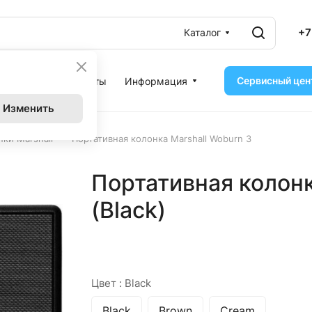
+7
Каталог
Сервисный цен
ассрочка
Контакты
Информация
Изменить
–
нки Marshall
Портативная колонка Marshall Woburn 3
Портативная колонк
(Black)
Цвет :
Black
Black
Brown
Cream