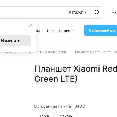
+7
Каталог
Сервисный цен
ассрочка
Контакты
Информация
Изменить
–
–
еты Xiaomi
Планшеты Xiaomi Redmi
Планшет Xiaomi Redmi Pad
Планшет Xiaomi Red
Green LTE)
Встроенная память :
64GB
64GB
128GB