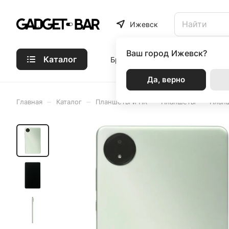
Ижевск
Ваш город
Ижевск?
Каталог
Бренды
Статьи
Акции
Р
Да, верно
–
–
–
–
Главная
Каталог
Планшеты и ПК
Планшеты
Планш