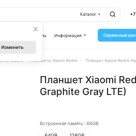
+7
Каталог
Сервисный цен
ассрочка
Контакты
Информация
Изменить
–
–
еты Xiaomi
Планшеты Xiaomi Redmi
Планшет Xiaomi Redmi Pad
Планшет Xiaomi Red
Graphite Gray LTE)
Встроенная память :
64GB
64GB
128GB