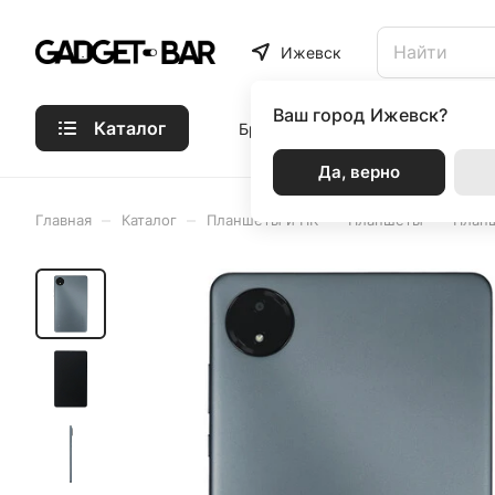
Ижевск
Ваш город
Ижевск?
Каталог
Бренды
Статьи
Акции
Р
Да, верно
–
–
–
–
Главная
Каталог
Планшеты и ПК
Планшеты
Планш