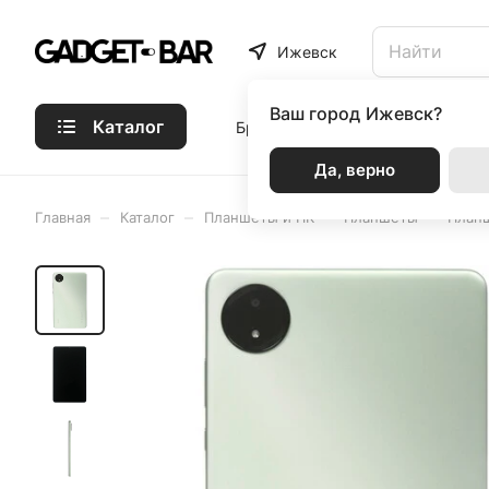
Ижевск
Ваш город
Ижевск?
Каталог
Бренды
Статьи
Акции
Р
Да, верно
–
–
–
–
Главная
Каталог
Планшеты и ПК
Планшеты
Планш