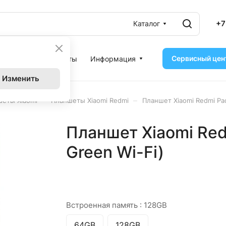
+7
Каталог
Сервисный цен
ассрочка
Контакты
Информация
Изменить
–
–
еты Xiaomi
Планшеты Xiaomi Redmi
Планшет Xiaomi Redmi Pad
Планшет Xiaomi Red
Green Wi-Fi)
Встроенная память :
128GB
64GB
128GB