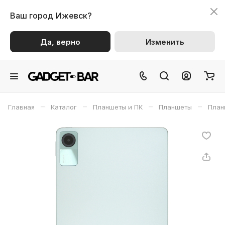
Ваш город
Ижевск?
Да, верно
Изменить
–
–
–
–
Главная
Каталог
Планшеты и ПК
Планшеты
План