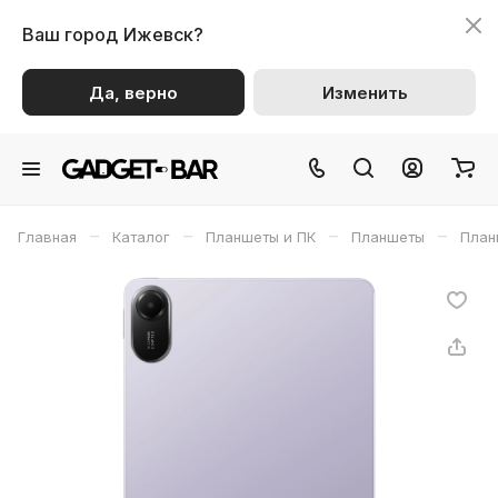
Ваш город
Ижевск?
Да, верно
Изменить
–
–
–
–
Главная
Каталог
Планшеты и ПК
Планшеты
План