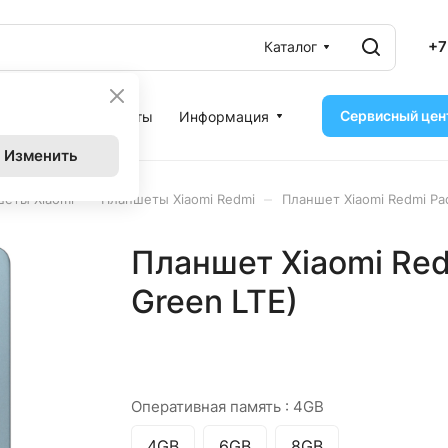
+7
Каталог
Сервисный цен
ассрочка
Контакты
Информация
Изменить
–
–
еты Xiaomi
Планшеты Xiaomi Redmi
Планшет Xiaomi Redmi Pa
Планшет Xiaomi Red
Green LTE)
Оперативная память :
4GB
4GB
6GB
8GB