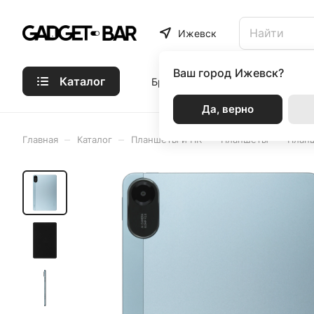
Ижевск
Ваш город
Ижевск?
Каталог
Бренды
Статьи
Акции
Р
Да, верно
–
–
–
–
Главная
Каталог
Планшеты и ПК
Планшеты
Планш