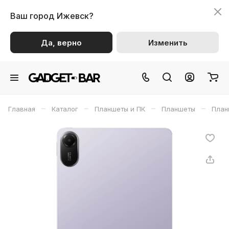
Ваш город
Ижевск?
Да, верно
Изменить
–
–
–
–
Главная
Каталог
Планшеты и ПК
Планшеты
План