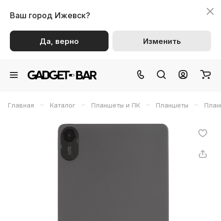
Ваш город
Ижевск?
Да, верно
Изменить
–
–
–
–
Главная
Каталог
Планшеты и ПК
Планшеты
План