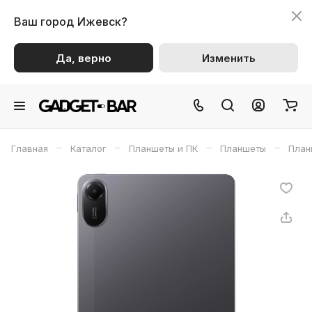
Ваш город
Ижевск?
Да, верно
Изменить
–
–
–
–
Главная
Каталог
Планшеты и ПК
Планшеты
План