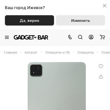
Ваш город
Ижевск?
Да, верно
Изменить
–
–
–
–
Главная
Каталог
Планшеты и ПК
Планшеты
План