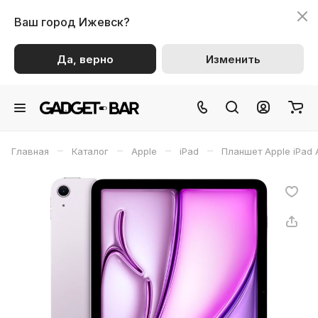
Ваш город
Ижевск?
Да, верно
Изменить
–
–
–
–
Главная
Каталог
Apple
iPad
Планшет Apple iPad A