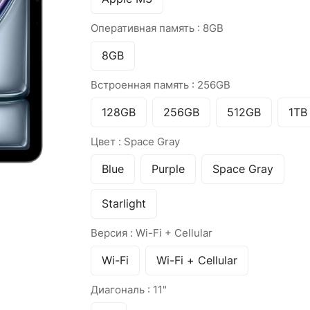
Оперативная память :
8GB
8GB
Встроенная память :
256GB
128GB
256GB
512GB
1TB
Цвет :
Space Gray
Blue
Purple
Space Gray
Starlight
Версия :
Wi-Fi + Cellular
Wi-Fi
Wi-Fi + Cellular
Диагональ :
11"