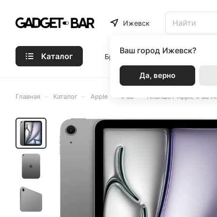
Ижевск
Ваш город
Ижевск?
Каталог
Бренды
Статьи
Акции
Р
Да, верно
–
–
–
–
Главная
Каталог
Apple
iPad
Планшет Apple iPad Ai