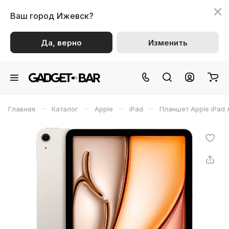
Ваш город
Ижевск?
Да, верно
Изменить
–
–
–
–
Главная
Каталог
Apple
iPad
Планшет Apple iPad A