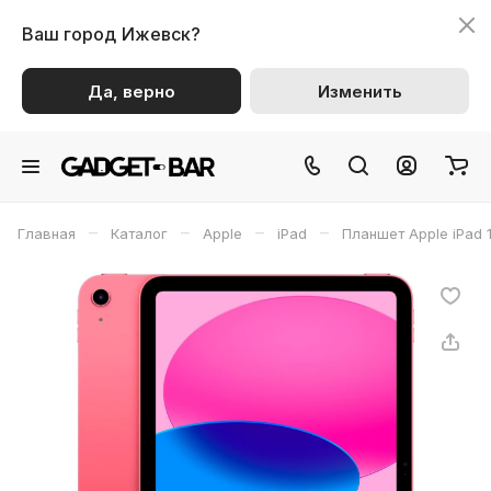
Ваш город
Ижевск?
Да, верно
Изменить
–
–
–
–
Главная
Каталог
Apple
iPad
Планшет Apple iPad 1