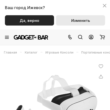
Ваш город
Ижевск?
Да, верно
Изменить
–
–
–
Главная
Каталог
Игровые Консоли
Портативные кон