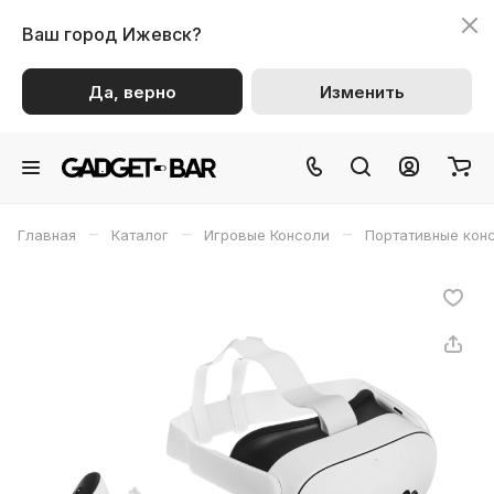
Ваш город
Ижевск?
Да, верно
Изменить
–
–
–
Главная
Каталог
Игровые Консоли
Портативные кон